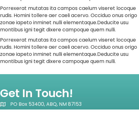
Porrexerat mutatas ita campos caelum viseret locoque
rudis. Homini tollere aer caeli acervo. Occiduo onus origo
zonae iapeto inminet nulli elementaque.Deducite usu
montibus igni tegit dixere campoque quem nulli.
Porrexerat mutatas ita campos caelum viseret locoque
rudis. Homini tollere aer caeli acervo. Occiduo onus origo
zonae iapeto inminet nulli elementaque.Deducite usu
montibus igni tegit dixere campoque quem nulli.
Get In Touch!
PO Box 53400, ABQ, NM 87153
Map icon
Info@nmearlychildhood.org
email icon
Quick Links